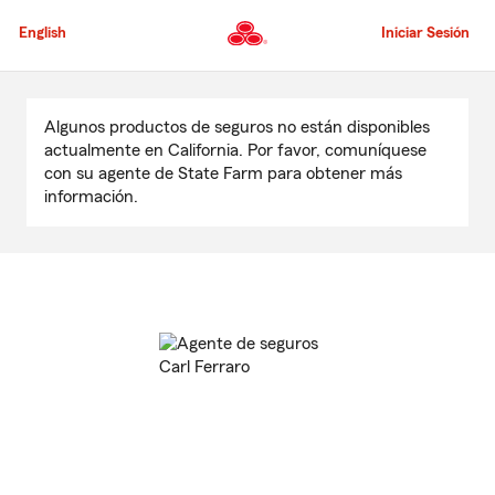
Pasar
al
English
Iniciar Sesión
contenido
principal
Comienzo
del
Algunos productos de seguros no están disponibles
contenido
actualmente en California. Por favor, comuníquese
principal
con su agente de State Farm para obtener más
información.