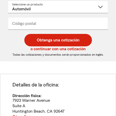
Seleccione un producto
Seleccione
un
nombre
de
producto
del
Código postal
Ingresa
Ingresa
_____
menú
un
un
desplegable
código
código
postal
postal
Obtenga una cotización
de
de
5
5
o continuar con una cotización
dígitos
dígitos
Todas las cotizaciones y documentos serán proporcionados en inglés.
Detalles de la oficina:
Dirección física:
7923 Warner Avenue
Suite A
Huntington Beach
,
CA
92647