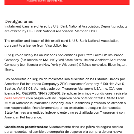
Divulgaciones
Installment loans are offered by U.S. Bank National Association. Deposit products
are offered by U.S. Bank National Association. Member FDIC.
The creditor and issuer of this credit card is U.S. Bank National Association,
pursuant to a license from Visa U.S.A. Inc.
El seguro de vida y las anualidades son emitidos por State Farm Life Insurance
Company. (Sin licencia en MA, NY y WI) State Farm Life and Accident Assurance
Company (con licencia en New York y Wisconsin) Oficinas centrales, Bloomington,
Illinois.
Los productos de seguro de mascotas son suscritos en los Estados Unidos por
American Pet Insurance Company y ZPIC Insurance Company, 6100-4th Ave S,
Seattle, WA 98108. Administrado por Trupanion Managers USA, Inc. (CA: con
licencia No. 0G22803, NPN 9588590). Se aplican términos y condiciones, revise la
póliza completa
en la página web de Trupanion para obtener detalles. State Farm
Mutual Automobile Insurance Company, sus subsidiarias y afiliadas no ofrecen ni
son responsables financieramente por los productos de seguro de mascotas.
State Farm es una entidad independiente y no está afiliada con Trupanion ni con
American Pet Insurance.
Condiciones preexistentes:
Si actualmente tiene una póliza de seguro médico
para mascotas, el cambio de compañía de seguros o la compra de una nueva